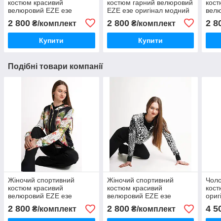
костюм красивий
костюм гарний велюровий
кост
велюровий EZE езе
EZE езе оригінал модний
велю
оригінал модний
синій
ориг
2 800
2 800
2 8
₴/комплект
₴/комплект
Купити
Купити
Подібні товари компанії
Жіночий спортивний
Жіночий спортивний
Чоло
костюм красивий
костюм красивий
кост
велюровий EZE езе
велюровий EZE езе
ориг
оригінал модний
оригінал модний
Спор
2 800
2 800
4 5
₴/комплект
₴/комплект
трик