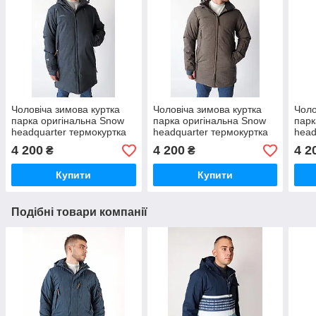
Чоловіча зимова куртка
Чоловіча зимова куртка
Чоло
парка оригінальна Snow
парка оригінальна Snow
парк
headquarter термокуртка
headquarter термокуртка
head
гірськолижна
гірськолижна тепла на
гірс
4 200
4 200
4 2
₴
₴
зиму
зим
Купити
Купити
Подібні товари компанії