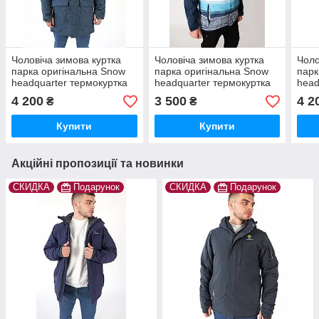
Чоловіча зимова куртка
Чоловіча зимова куртка
Чоло
парка оригінальна Snow
парка оригінальна Snow
парк
headquarter термокуртка
headquarter термокуртка
head
гірськолижна тепла на
гірськолижна
гірс
4 200
3 500
4 2
₴
₴
зиму
зим
Купити
Купити
Акційні пропозиції та новинки
СКИДКА
Подарунок
СКИДКА
Подарунок