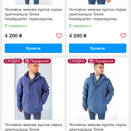
Чоловіча зимова куртка парка
Чоловіча зимова куртка парка
оригінальна Snow
оригінальна Snow
headquarter термокуртка
headquarter термокуртка
гірськолижна тепла на зиму
гірськолижна тепла на зиму
В наявності
В наявності
4 200
4 200
₴
₴
Купити
Купити
СКИДКА
Подарунок
СКИДКА
Подарунок
Чоловіча зимова куртка парка
Чоловіча зимова куртка парка
оригінальна Snow
оригінальна Snow