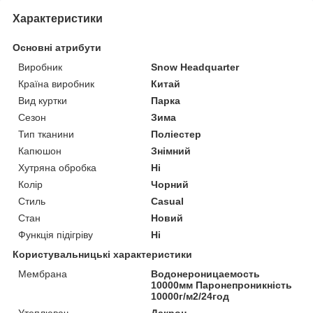
Характеристики
Основні атрибути
Виробник
Snow Headquarter
Країна виробник
Китай
Вид куртки
Парка
Сезон
Зима
Тип тканини
Поліестер
Капюшон
Знімний
Хутряна обробка
Ні
Колір
Чорний
Стиль
Casual
Стан
Новий
Функція підігріву
Ні
Користувальницькі характеристики
Мембрана
Водонероницаемость
10000мм Паронепроникність
10000г/м2/24год