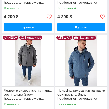
headquarter термокуртка
headquarter термокуртка
гірськолижна тепла на зиму
гірськолижна тепла на зиму
В наявності
В наявності
4 200
4 200
₴
₴
Купити
Купити
СКИДКА
Подарунок
СКИДКА
Подарунок
Чоловіча зимова куртка парка
Чоловіча зимова куртка парка
оригінальна Snow
оригінальна Snow
headquarter термокуртка
headquarter термокуртка
гірськолижна тепла на зиму
гірськолижна тепла на зиму
В наявності
В наявності