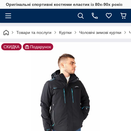
Оригінальні спортивні костюми еластик із 80х-90х років
Товари та послуги
Куртки
Чоловічі зимові куртки
Ч
СКИДКА
Подарунок