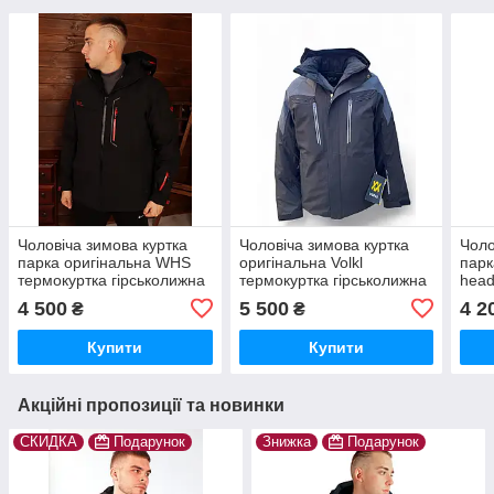
Чоловіча зимова куртка
Чоловіча зимова куртка
Чоло
парка оригінальна WHS
оригінальна Volkl
парк
термокуртка гірськолижна
термокуртка гірськолижна
head
тепла на зиму чорна
тепла на зиму синя
гірс
4 500
5 500
4 2
₴
₴
зим
Купити
Купити
Акційні пропозиції та новинки
СКИДКА
Подарунок
Знижка
Подарунок