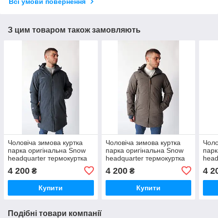
Всі умови повернення
З цим товаром також замовляють
Чоловіча зимова куртка
Чоловіча зимова куртка
Чоло
парка оригінальна Snow
парка оригінальна Snow
парк
headquarter термокуртка
headquarter термокуртка
head
гірськолижна
гірськолижна тепла на
гірс
4 200
4 200
4 2
₴
₴
зиму
зим
Купити
Купити
Подібні товари компанії