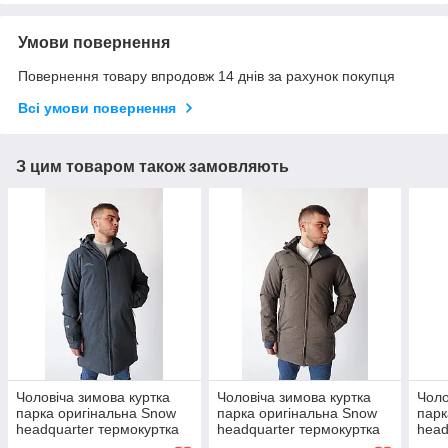
Умови повернення
Повернення товару впродовж 14 днів за рахунок покупця
Всі умови повернення
З цим товаром також замовляють
Чоловіча зимова куртка
Чоловіча зимова куртка
Чоло
парка оригінальна Snow
парка оригінальна Snow
парк
headquarter термокуртка
headquarter термокуртка
head
гірськолижна
гірськолижна тепла на
гірс