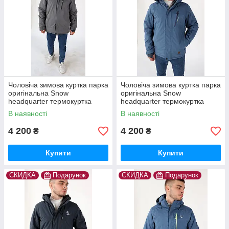
Чоловіча зимова куртка парка
Чоловіча зимова куртка парка
оригінальна Snow
оригінальна Snow
headquarter термокуртка
headquarter термокуртка
гірськолижна тепла на зиму
гірськолижна тепла на зиму
В наявності
В наявності
4 200
4 200
₴
₴
Купити
Купити
СКИДКА
Подарунок
СКИДКА
Подарунок