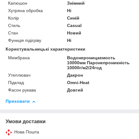
Капюшон
Знімний
Хутряна обробка
Ні
Колір
Синій
Стиль
Casual
Стан
Новий
Функція підігріву
Ні
Користувальницькі характеристики
Мембрана
Водонероницаемость
10000мм Паронепроникність
10000г/м2/24год
Утеплювач
Дакрон
Підклад
Omni-Heat
Фасон рукава
Довгий
Приховати
Умови доставки
Нова Пошта