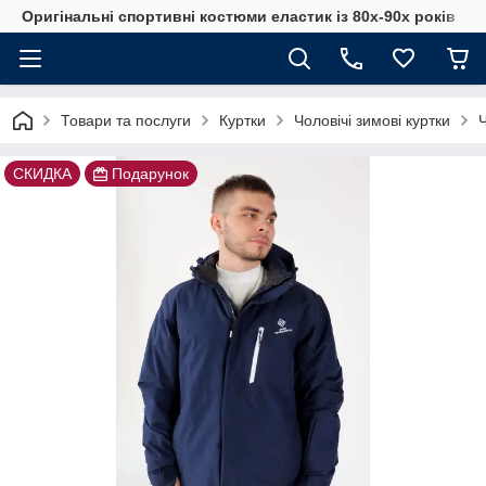
Оригінальні спортивні костюми еластик із 80х-90х років
Товари та послуги
Куртки
Чоловічі зимові куртки
Ч
СКИДКА
Подарунок