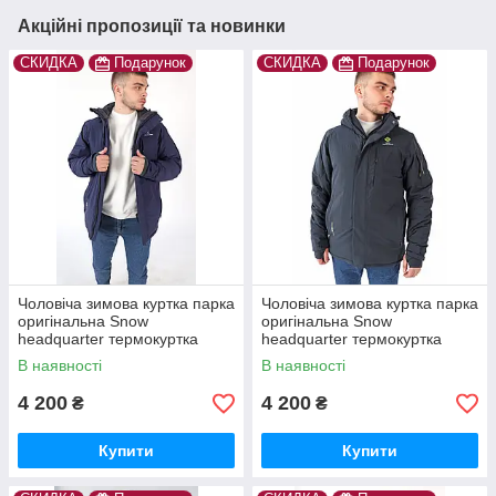
Акційні пропозиції та новинки
СКИДКА
Подарунок
СКИДКА
Подарунок
Чоловіча зимова куртка парка
Чоловіча зимова куртка парка
оригінальна Snow
оригінальна Snow
headquarter термокуртка
headquarter термокуртка
гірськолижна тепла на зиму
гірськолижна тепла на зиму
В наявності
В наявності
4 200
4 200
₴
₴
Купити
Купити