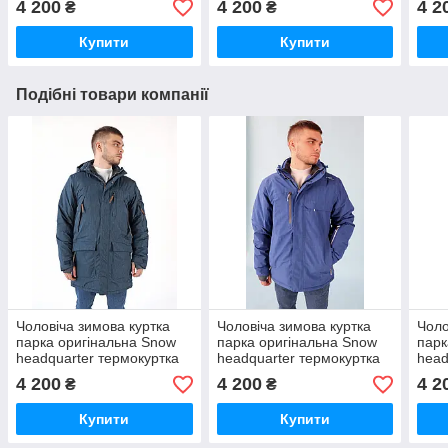
4 200
4 200
4 2
₴
₴
зиму
зим
Купити
Купити
Подібні товари компанії
Чоловіча зимова куртка
Чоловіча зимова куртка
Чоло
парка оригінальна Snow
парка оригінальна Snow
парк
headquarter термокуртка
headquarter термокуртка
head
гірськолижна тепла на
гірськолижна тепла на
гірс
4 200
4 200
4 2
₴
₴
зиму
зиму
зим
Купити
Купити