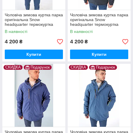
Чоловіча зимова куртка парка
Чоловіча зимова куртка парка
оригінальна Snow
оригінальна Snow
headquarter термокуртка
headquarter термокуртка
гірськолижна тепла на зиму
гірськолижна тепла на зиму
В наявності
В наявності
4 200
4 200
₴
₴
Купити
Купити
СКИДКА
Подарунок
СКИДКА
Подарунок
Чоловіча зимова куртка парка
Чоловіча зимова куртка парка