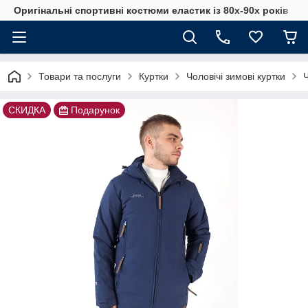
Оригінальні спортивні костюми еластик із 80х-90х років
Товари та послуги
Куртки
Чоловічі зимові куртки
Ч
СКИДКА
Подарунок