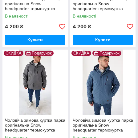
оригінальна Snow
оригінальна Snow
headquarter термокуртка
headquarter термокуртка
гірськолижна тепла на зиму
гірськолижна тепла на зиму
В наявності
В наявності
4 200
4 200
₴
₴
Купити
Купити
СКИДКА
Подарунок
СКИДКА
Подарунок
Чоловіча зимова куртка парка
Чоловіча зимова куртка парка
оригінальна Snow
оригінальна Snow
headquarter термокуртка
headquarter термокуртка
гірськолижна тепла на зиму
гірськолижна тепла на зиму
В наявності
В наявності