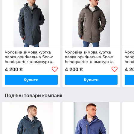
Чоловіча зимова куртка
Чоловіча зимова куртка
Чоло
парка оригінальна Snow
парка оригінальна Snow
парк
headquarter термокуртка
headquarter термокуртка
head
гірськолижна
гірськолижна тепла на
гірс
4 200
4 200
4 2
₴
₴
зиму
зим
Купити
Купити
Подібні товари компанії