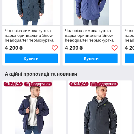
Чоловіча зимова куртка
Чоловіча зимова куртка
Чоло
парка оригінальна Snow
парка оригінальна Snow
парк
headquarter термокуртка
headquarter термокуртка
head
гірськолижна тепла на
гірськолижна тепла на
гірс
4 200
4 200
4 2
₴
₴
зиму
зиму
зим
Купити
Купити
Акційні пропозиції та новинки
СКИДКА
Подарунок
СКИДКА
Подарунок