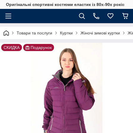
Оригінальні спортивні костюми еластик із 80х-90х років
Товари та послуги
Куртки
Жіночі зимові куртки
Жі
СКИДКА
Подарунок