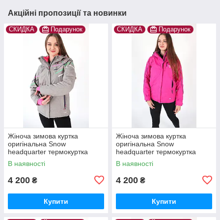
Акційні пропозиції та новинки
СКИДКА
Подарунок
СКИДКА
Подарунок
Жіноча зимова куртка
Жіноча зимова куртка
оригінальна Snow
оригінальна Snow
headquarter термокуртка
headquarter термокуртка
гірськолижна тепла на зиму
гірськолижна тепла на зиму
В наявності
В наявності
4 200
4 200
₴
₴
Купити
Купити