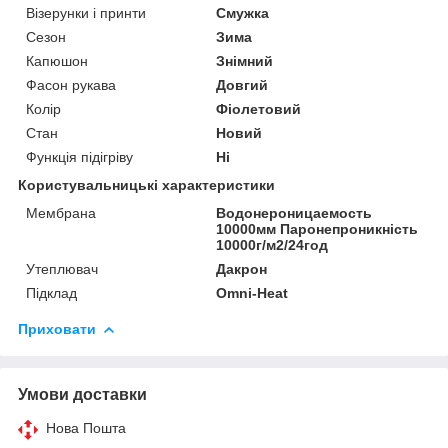
Візерунки і принти
Смужка
Сезон
Зима
Капюшон
Знімний
Фасон рукава
Довгий
Колір
Фіолетовий
Стан
Новий
Функція підігріву
Ні
Користувальницькі характеристики
Мембрана
Водонероницаемость
10000мм Паронепроникність
10000г/м2/24год
Утеплювач
Дакрон
Підклад
Omni-Heat
Приховати
Умови доставки
Нова Пошта