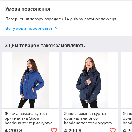
Умови повернення
Повернення товару впродовж 14 днів за рахунок покупця
Всі умови повернення
З цим товаром також замовляють
Жіноча зимова куртка
Жіноча зимова куртка
Жіно
оригінальна Snow
оригінальна Snow
ориг
headquarter термокуртка
headquarter термокуртка
head
гірськолижна тепла на
гірськолижна тепла на
гірс
4 200
4 200
4 2
₴
₴