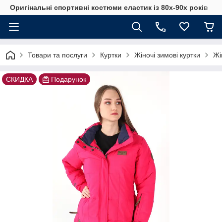
Оригінальні спортивні костюми еластик із 80х-90х років
Товари та послуги
Куртки
Жіночі зимові куртки
Жі
СКИДКА
Подарунок