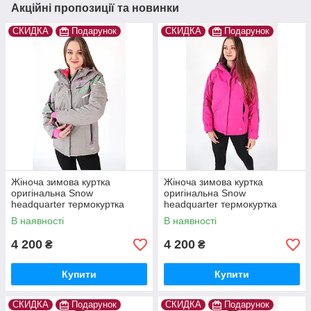
Акційні пропозиції та новинки
СКИДКА
Подарунок
СКИДКА
Подарунок
Жіноча зимова куртка
Жіноча зимова куртка
оригінальна Snow
оригінальна Snow
headquarter термокуртка
headquarter термокуртка
гірськолижна тепла на зиму
гірськолижна тепла на зиму
В наявності
В наявності
4 200
4 200
₴
₴
Купити
Купити
СКИДКА
Подарунок
СКИДКА
Подарунок