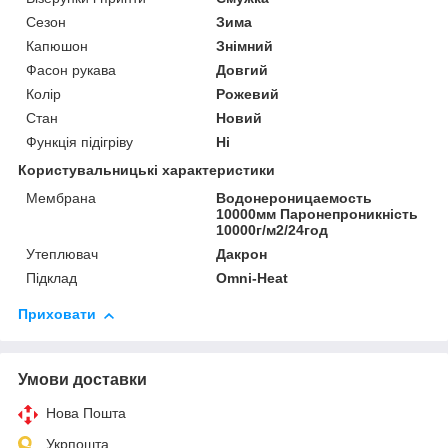
Сезон
Зима
Капюшон
Знімний
Фасон рукава
Довгий
Колір
Рожевий
Стан
Новий
Функція підігріву
Ні
Користувальницькі характеристики
Мембрана
Водонероницаемость
10000мм Паронепроникність
10000г/м2/24год
Утеплювач
Дакрон
Підклад
Omni-Heat
Приховати
Умови доставки
Нова Пошта
Укрпошта