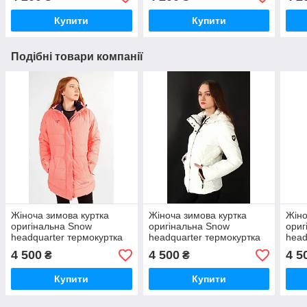
зиму
зиму
зим
Купити
Купити
Подібні товари компанії
Жіноча зимова куртка
Жіноча зимова куртка
Жіно
оригінальна Snow
оригінальна Snow
ориг
headquarter термокуртка
headquarter термокуртка
head
гірськолижна тепла на
гірськолижна тепла на
гірс
4 500
4 500
4 5
₴
₴
зиму з мембраною рожева
зиму
зиму
Купити
Купити