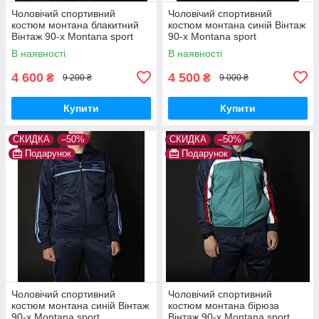
Чоловічий спортивний
Чоловічий спортивний
костюм монтана блакитний
костюм монтана синій Вінтаж
Вінтаж 90-х Montana sport
90-х Montana sport
Туреччина Спортивні
Туреччина Спортивні
В наявності
В наявності
костюми великі розміри
костюми великі розміри
4 600
4 500
₴
₴
9 200 ₴
9 000 ₴
Купити
Купити
СКИДКА
–50%
СКИДКА
–50%
Подарунок
Подарунок
Чоловічий спортивний
Чоловічий спортивний
костюм монтана синій Вінтаж
костюм монтана бірюза
90-х Montana sport
Вінтаж 90-х Montana sport