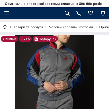
Оригінальні спортивні костюми еластик із 80х-90х років
Товари та послуги
Чоловічі спортивні костюми
Оригі
СКИДКА
–50%
Подарунок