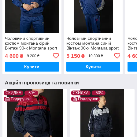
Чоловічий спортивний
Чоловічий спортивний
Чоло
костюм монтана сірий
костюм монтана синій
кост
Вінтаж 90-х Montana sport
Вінтаж 90-х Montana sport
Вінт
Туреччина Спортивні
Туреччина Спортивні
Туре
4 600
5 150
4 6
₴
₴
9 200 ₴
10 300 ₴
костюми великі розміри
костюми великі розміри
кост
Купити
Купити
Акційні пропозиції та новинки
СКИДКА
–50%
СКИДКА
–50%
Подарунок
Подарунок