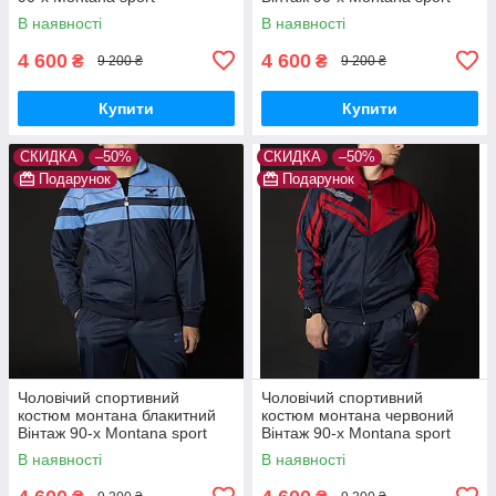
Туреччина Спортивні
Туреччина Спортивні
В наявності
В наявності
костюми великі розміри
костюми великі розміри
4 600
4 600
₴
₴
9 200 ₴
9 200 ₴
Купити
Купити
СКИДКА
–50%
СКИДКА
–50%
Подарунок
Подарунок
Чоловічий спортивний
Чоловічий спортивний
костюм монтана блакитний
костюм монтана червоний
Вінтаж 90-х Montana sport
Вінтаж 90-х Montana sport
Туреччина Спортивні
Туреччина Спортивні
В наявності
В наявності
костюми великі розміри
костюми великі розміри