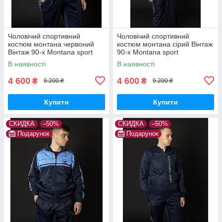
Чоловічий спортивний
Чоловічий спортивний
костюм монтана червоний
костюм монтана сірий Вінтаж
Вінтаж 90-х Montana sport
90-х Montana sport
Туреччина Спортивні
Туреччина Спортивні
В наявності
В наявності
костюми великі розміри
костюми великі розміри
4 600
4 600
₴
₴
9 200 ₴
9 200 ₴
Купити
Купити
СКИДКА
–50%
СКИДКА
–50%
Подарунок
Подарунок