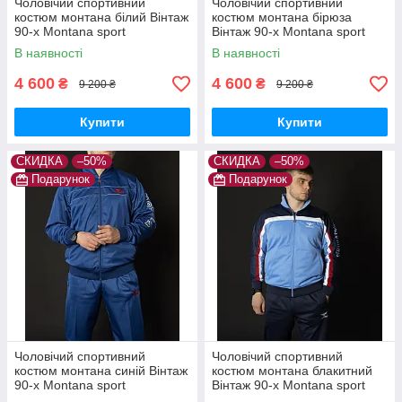
Чоловічий спортивний
Чоловічий спортивний
костюм монтана білий Вінтаж
костюм монтана бірюза
90-х Montana sport
Вінтаж 90-х Montana sport
Туреччина Спортивні
Туреччина Спортивні
В наявності
В наявності
костюми великі розміри
костюми великі розміри
4 600
4 600
₴
₴
9 200 ₴
9 200 ₴
Купити
Купити
СКИДКА
–50%
СКИДКА
–50%
Подарунок
Подарунок
Чоловічий спортивний
Чоловічий спортивний
костюм монтана синій Вінтаж
костюм монтана блакитний
90-х Montana sport
Вінтаж 90-х Montana sport
Туреччина Спортивні
Туреччина Спортивні