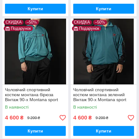
Купити
Купити
СКИДКА
–50%
СКИДКА
–50%
Подарунок
Подарунок
Чоловічий спортивний
Чоловічий спортивний
костюм монтана бірюза
костюм монтана зелений
Вінтаж 90-х Montana sport
Вінтаж 90-х Montana sport
Туреччина Спортивні
Туреччина Спортивні
В наявності
В наявності
костюми великі розміри
костюми великі розміри
4 600
4 600
₴
₴
9 200 ₴
9 200 ₴
Купити
Купити