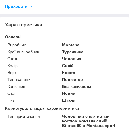
Приховати
Характеристики
Основні
Виробник
Montana
Країна виробник
Туреччина
Стать
Чоловіча
Колір
Синій
Верх
Кофта
Тип тканини
Поліестер
Капюшон
Без капюшона
Стан
Новий
Низ
Штани
Користувальницькі характеристики
Тип призначення
Чоловічий спортивний
костюм монтана синій
Вінтаж 90-х Montana sport