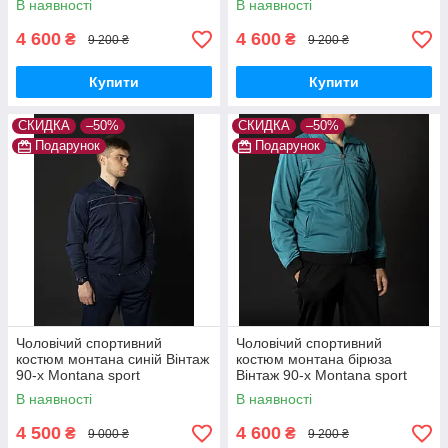
В наявності
В наявності
костюми великі розміри
костюми великі розміри
4 600
4 600
₴
₴
9 200 ₴
9 200 ₴
Купити
Купити
СКИДКА
–50%
СКИДКА
–50%
Подарунок
Подарунок
Чоловічий спортивний
Чоловічий спортивний
костюм монтана синій Вінтаж
костюм монтана бірюза
90-х Montana sport
Вінтаж 90-х Montana sport
Туреччина Спортивні
Туреччина Спортивні
В наявності
В наявності
костюми великі розміри
костюми великі розміри
4 500
4 600
₴
₴
9 000 ₴
9 200 ₴