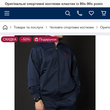
Оригінальні спортивні костюми еластик із 80х-90х років
Товари та послуги
Чоловічі спортивні костюми
Оригі
СКИДКА
–50%
Подарунок