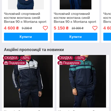
Чоловічий спортивний
Чоловічий спортивний
Чоло
костюм монтана синій
костюм монтана синій
кост
Вінтаж 90-х Montana sport
Вінтаж 90-х Montana sport
Вінт
Туреччина Спортивні
Туреччина Спортивні
Туре
4 600
5 150
4 6
₴
₴
9 200 ₴
10 300 ₴
костюми великі розміри
костюми великі розміри
кост
Купити
Купити
Акційні пропозиції та новинки
СКИДКА
–50%
СКИДКА
–50%
Подарунок
Подарунок