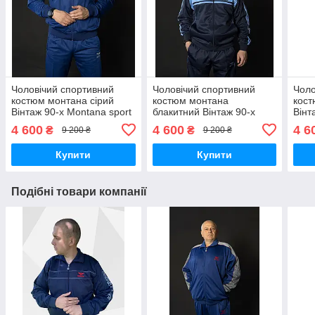
Чоловічий спортивний
Чоловічий спортивний
Чоло
костюм монтана сірий
костюм монтана
кост
Вінтаж 90-х Montana sport
блакитний Вінтаж 90-х
Вінт
Туреччина Спортивні
Montana sport Туреччина
Туре
4 600
4 600
4 6
₴
₴
9 200 ₴
9 200 ₴
костюми великі розміри
Спортивні костюми великі
кост
розміри
Купити
Купити
Подібні товари компанії